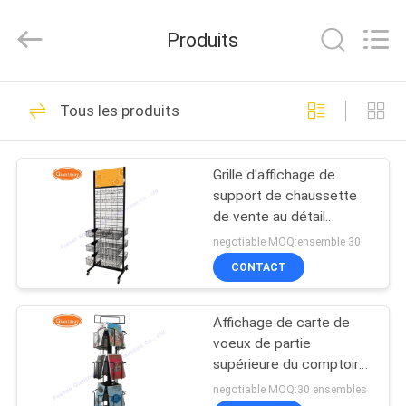
Foshan
Giantmay
Metal
Produits
Production
Co,Ltd..
All
Rights
MAISON
Reserved.
108
Developed
Tous les produits
by
Présentoir de
ECER
PRODUITS
plaquette perforée
Grille d'affichage de
support de chaussette
AU
de vente au détail
SUJET
d'étagère de gant
negotiable MOQ:ensemble 30
DE
CONTACT
28
NOUS
Présentoir de
Affichage de carte de
voeux de partie
VISITE
Slatwall
supérieure du comptoir
de support de chèque-
D'USINE
negotiable MOQ:30 ensembles