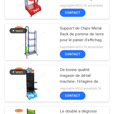
SITE
negotiable MOQ:30 ensembles
CONTACT
22
PRIVACY
Support d'affichage
Support de Chips Metal
POLICY
Rack de pomme de terre
de rotation
pour le panier d'affichage
de casse-croûte
negotiable MOQ:30 ensembles
CONTACT
De bonne qualité
42
magasin de détail
Supports d'affichage
machine- l'étagère de
Peg Board Stand Iron
negotiable MOQ:ensemble 30
de partie supérieure
Display
CONTACT
du comptoir
Le double a dégrossi