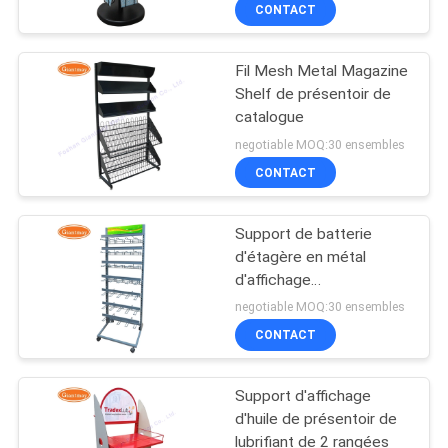
cadeau
CONTACT
CONTRÔLE
Fil Mesh Metal Magazine
DE
59
Shelf de présentoir de
QUALITÉ
catalogue
Fil Mesh Display
negotiable MOQ:30 ensembles
Stand
CONTACTEZ-
CONTACT
NOUS
Support de batterie
d'étagère en métal
NOUVELLES
d'affichage
16
multifonctionnel petit
negotiable MOQ:30 ensembles
Présentoir de casier
CAS
CONTACT
métallique
Support d'affichage
PLAN
d'huile de présentoir de
DU
lubrifiant de 2 rangées