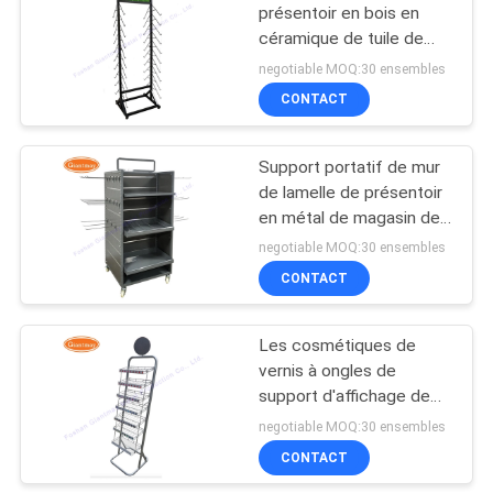
présentoir en bois en
céramique de tuile de
38
support de panneau
negotiable MOQ:30 ensembles
Supports d'affichage
CONTACT
au détail
Support portatif de mur
de lamelle de présentoir
en métal de magasin de
pain
negotiable MOQ:30 ensembles
CONTACT
14
Support d'affichage
Les cosmétiques de
vernis à ongles de
de carte de voeux
support d'affichage de
vernis à ongles étirent
negotiable MOQ:30 ensembles
CONTACT