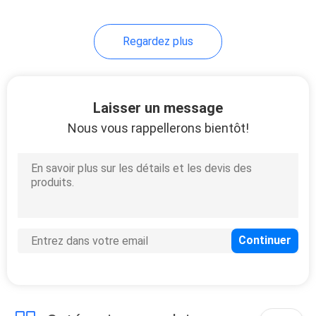
14
Regardez plus
Support d'affichage
d'huile de moteur
Laisser un message
Nous vous rappellerons bientôt!
18
Support des
véhicules à moteur
de batterie