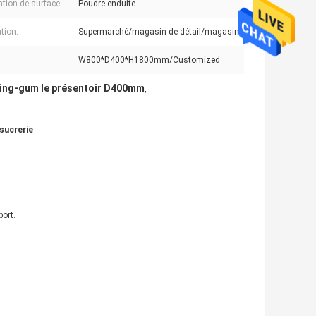
ation de surface:
Poudre enduite
tion:
Supermarché/magasin de détail/magasin
W800*D400*H1800mm/Customized
ing-gum le présentoir D400mm
,
sucrerie
port.