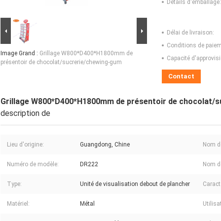
Détails d'emballage:
Délai de livraison:
Conditions de paiem
Image Grand :
Grillage W800*D400*H1800mm de
Capacité d'approvis
présentoir de chocolat/sucrerie/chewing-gum
Contact
Grillage W800*D400*H1800mm de présentoir de chocolat/
description de
Lieu d'origine:
Guangdong, Chine
Nom d
Numéro de modèle:
DR222
Nom de
Type:
Unité de visualisation debout de plancher
Caract
Matériel:
Métal
Utilisa