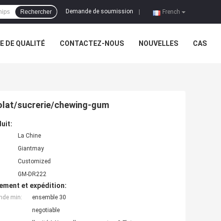
Demande de soumission
Rechercher
|
French
 DE QUALITÉ
CONTACTEZ-NOUS
NOUVELLES
CAS
olat/sucrerie/chewing-gum
uit:
La Chine
Giantmay
Customized
GM-DR222
ement et expédition:
nde min:
ensemble 30
negotiable