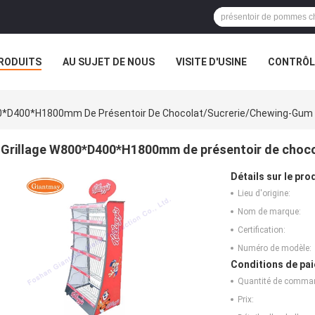
RODUITS
AU SUJET DE NOUS
VISITE D'USINE
CONTRÔLE
00*D400*H1800mm De Présentoir De Chocolat/sucrerie/chewing-Gum
Grillage W800*D400*H1800mm de présentoir de choc
Détails sur le prod
Lieu d'origine:
Nom de marque:
Certification:
Numéro de modèle:
Conditions de pai
Quantité de comma
Prix: