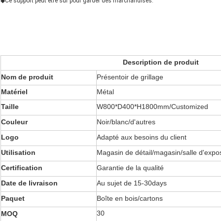
◆Ce support peut être sûr pour garder des marchandises.
Description de produit
Nom de produit
Présentoir de grillage
Matériel
Métal
Taille
W800*D400*H1800mm/Customized
Couleur
Noir/blanc/d'autres
Logo
Adapté aux besoins du client
Utilisation
Magasin de détail/magasin/salle d'expos
Certification
Garantie de la qualité
Date de livraison
Au sujet de 15-30days
Paquet
Boîte en bois/cartons
30
MOQ