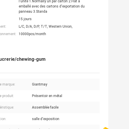
l'unité 1.Normally un par carton 2.Flat a
emballé avec des cartons d'exportation du
panneau 3.Standa
15 jours
ent:
L/C, D/A, D/P, T/T, Western Union,
ionnement:
10000pcs/month
sucrerie/chewing-gum
e marque:
Giantmay
 produit:
Présentoir en métal
éristique:
Assemblée facile
tion:
salle d'exposition