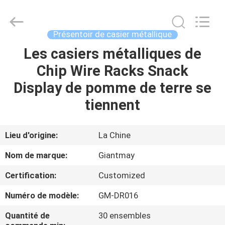
au
détail
de
H2000mm
Supplier.
Présentoir de casier métallique
Copyright
©
2020
Les casiers métalliques de
MAISON
-
2025
Chip Wire Racks Snack
Foshan
Giantmay
Metal
PRODUITS
Display de pomme de terre se
Production
Co,Ltd..
All
tiennent
Rights
Reserved.
AU
Developed
by
SUJET
ECER
Lieu d'origine:
La Chine
DE
Nom de marque:
Giantmay
NOUS
Certification:
Customized
Numéro de modèle:
GM-DR016
VISITE
D'USINE
Quantité de
30 ensembles