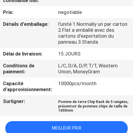
commande min:
Prix:
negotiable
CONTRÔLE
DE
Détails d'emballage:
l'unité 1.Normally un par carton
2.Flat a emballé avec des
QUALITÉ
cartons d'exportation du
panneau 3.Standa
CONTACTEZ-
Délai de livraison:
15 JOURS
NOUS
Conditions de
L/C, D/A, D/P, T/T, Western
paiement:
Union, MoneyGram
NOUVELLES
Capacité
10000pcs/month
d'approvisionnement:
CAS
Surligner:
,
Pomme de terre Chip Rack de 5 rangées
présentoir de pommes chips de taille de
1650mm
PLAN
MEILLEUR PRIX
DU