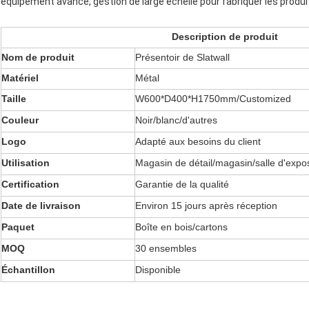
équipement avancé, gestion de large échelle pour fabriquer les produi
Description de produit
Nom de produit
Présentoir de Slatwall
Matériel
Métal
Taille
W600*D400*H1750mm/Customized
Couleur
Noir/blanc/d'autres
Logo
Adapté aux besoins du client
Utilisation
Magasin de détail/magasin/salle d'expos
Certification
Garantie de la qualité
Date de livraison
Environ 15 jours après réception
Paquet
Boîte en bois/cartons
MOQ
30 ensembles
Échantillon
Disponible