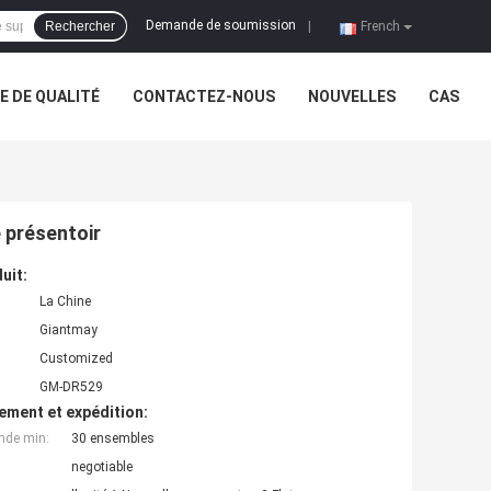
Demande de soumission
Rechercher
|
French
 DE QUALITÉ
CONTACTEZ-NOUS
NOUVELLES
CAS
 présentoir
uit:
La Chine
Giantmay
Customized
GM-DR529
ement et expédition:
nde min:
30 ensembles
negotiable