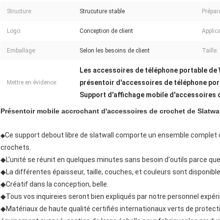
Structure:
Strucuture stable
Prépar
Logo:
Conception de client
Applica
Emballage:
Selon les besoins de client
Taille:
Les accessoires de téléphone portable de
présentoir d'accessoires de téléphone port
Mettre en évidence:
Support d'affichage mobile d'accessoire
Présentoir mobile accrochant d'accessoires de crochet de Slatwal
Ce support debout libre de slatwall comporte un ensemble complet d
◆
crochets.
◆L'unité se réunit en quelques minutes sans besoin d'outils parce q
◆La différentes épaisseur, taille, couches, et couleurs sont disponibl
◆Créatif dans la conception, belle.
◆Tous vos inquireies seront bien expliqués par notre personnel expér
◆Matériaux de haute qualité certifiés internationaux verts de protect