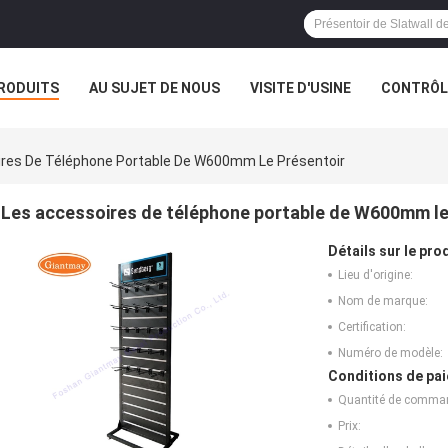
RODUITS
AU SUJET DE NOUS
VISITE D'USINE
CONTRÔLE
res De Téléphone Portable De W600mm Le Présentoir
Les accessoires de téléphone portable de W600mm le
Détails sur le prod
Lieu d'origine:
Nom de marque:
Certification:
Numéro de modèle:
Conditions de pai
Quantité de comma
Prix: