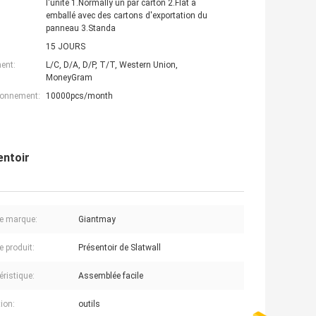
l'unité 1.Normally un par carton 2.Flat a
emballé avec des cartons d'exportation du
panneau 3.Standa
15 JOURS
ent:
L/C, D/A, D/P, T/T, Western Union,
MoneyGram
ionnement:
10000pcs/month
entoir
e marque:
Giantmay
 produit:
Présentoir de Slatwall
éristique:
Assemblée facile
tion:
outils