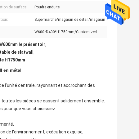
ation de surface:
Poudre enduite
tion:
Supermarché/magasin de détail/magasin
W600*D400*H1750mm/Customized
 W600mm le présentoir
,
able de slatwall
,
s de H1750mm
l en métal
e l'unité centrale, rayonnant et accrochant des
ue toutes les pièces se cassent solidement ensemble.
es pour que vous choisissiez.
imenté.
ion de l'environnement, exécution exquise,