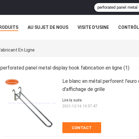
RODUITS
AU SUJET DE NOUS
VISITE D'USINE
CONTRÔLE
Fabricant En Ligne
perforated panel metal display hook fabrication en ligne
(1)
Le blanc en métal perforent l'euro
d'affichage de grille
Lire la suite
2021-12-16 10:57:47
CONTACT