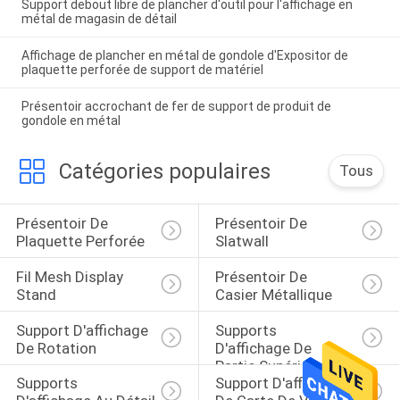
Support debout libre de plancher d'outil pour l'affichage en
métal de magasin de détail
Affichage de plancher en métal de gondole d'Expositor de
plaquette perforée de support de matériel
Présentoir accrochant de fer de support de produit de
gondole en métal
Catégories populaires
Tous
Présentoir De 
Présentoir De 
Plaquette Perforée
Slatwall
Fil Mesh Display 
Présentoir De 
Stand
Casier Métallique
Support D'affichage 
Supports 
De Rotation
D'affichage De 
Partie Supérieure Du 
Supports 
Support D'affichage 
Comptoir