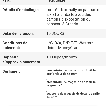
Prix:
negotiable
Détails d'emballage:
l'unité 1.Normally un par carton
CONTRÔLE
2.Flat a emballé avec des
DE
cartons d'exportation du
panneau 3.Standa
QUALITÉ
Délai de livraison:
15 JOURS
CONTACTEZ-
Conditions de
L/C, D/A, D/P, T/T, Western
paiement:
Union, MoneyGram
NOUS
Capacité
10000pcs/month
d'approvisionnement:
NOUVELLES
Surligner:
présentoirs de magasin de détail de
profondeur de 450mm
,
CAS
présentoirs de magasin de détail de
largeur de 1m
,
supports de magasin de détail de taille
PLAN
de 2.1m
DU