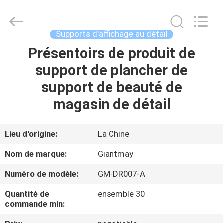
Foshan
Giantmay
Metal
Production
Co,Ltd..
Supports d'affichage au détail
All
Rights
Reserved.
Présentoirs de produit de
MAISON
Developed
by
support de plancher de
ECER
PRODUITS
support de beauté de
magasin de détail
AU
SUJET
Lieu d'origine:
La Chine
DE
Nom de marque:
Giantmay
NOUS
Numéro de modèle:
GM-DR007-A
Quantité de
ensemble 30
VISITE
commande min:
D'USINE