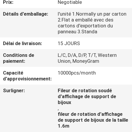
Prix:
Negotiable
CONTRÔLE
Détails d'emballage:
l'unité 1.Normally un par carton
2.Flat a emballé avec des
DE
cartons d'exportation du
panneau 3.Standa
QUALITÉ
Délai de livraison:
15 JOURS
CONTACTEZ-
Conditions de
L/C, D/A, D/P, T/T, Western
paiement:
Union, MoneyGram
NOUS
Capacité
10000pcs/month
d'approvisionnement:
NOUVELLES
Surligner:
Fileur de rotation soudé
d'affichage de support de
CAS
bijoux
,
fileur de rotation d'affichage
de support de bijoux de la taille
1.6m
,