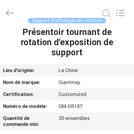
de
plaquette
perforée
Fournisseur.
Copyright
Support d'affichage de rotation
©
2020
-
Présentoir tournant de
MAISON
2022
fsgiantmay.com.
rotation d'exposition de
All
Rights
Reserved.
PRODUITS
support
AU
Lieu d'origine:
La Chine
SUJET
Nom de marque:
Giantmay
DE
Certification:
Customized
NOUS
Numéro de modèle:
GM-DR187
VISITE
Quantité de
30 ensembles
commande min:
D'USINE