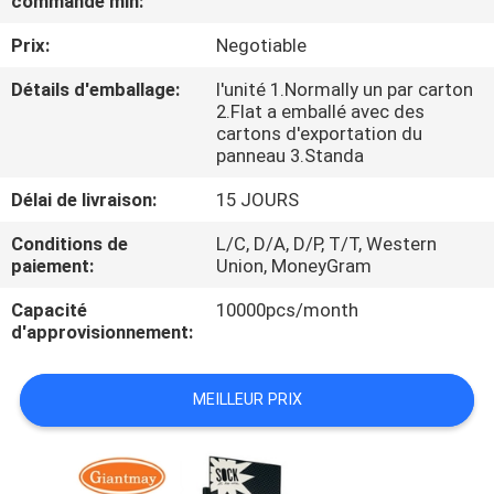
commande min:
Prix:
Negotiable
CONTRÔLE
DE
Détails d'emballage:
l'unité 1.Normally un par carton
2.Flat a emballé avec des
QUALITÉ
cartons d'exportation du
panneau 3.Standa
CONTACTEZ-
Délai de livraison:
15 JOURS
NOUS
Conditions de
L/C, D/A, D/P, T/T, Western
paiement:
Union, MoneyGram
NOUVELLES
Capacité
10000pcs/month
d'approvisionnement:
CAS
MEILLEUR PRIX