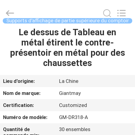
de
plaquette
perforée
Fournisseur.
Copyright
Supports d'affichage de partie supérieure du comptoir
©
2020
-
Le dessus de Tableau en
MAISON
2022
fsgiantmay.com.
métal étirent le contre-
All
Rights
Reserved.
PRODUITS
présentoir en métal pour des
chaussettes
AU
SUJET
Lieu d'origine:
La Chine
DE
Nom de marque:
Giantmay
NOUS
Certification:
Customized
Numéro de modèle:
GM-DR318-A
VISITE
D'USINE
Quantité de
30 ensembles