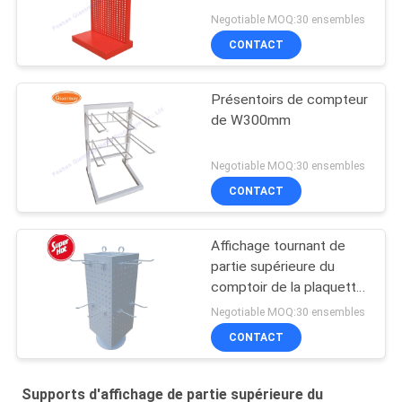
Negotiable MOQ:30 ensembles
CONTACT
Présentoirs de compteur
de W300mm
Negotiable MOQ:30 ensembles
CONTACT
Affichage tournant de
partie supérieure du
comptoir de la plaquette
perforée 360°
Negotiable MOQ:30 ensembles
CONTACT
Supports d'affichage de partie supérieure du