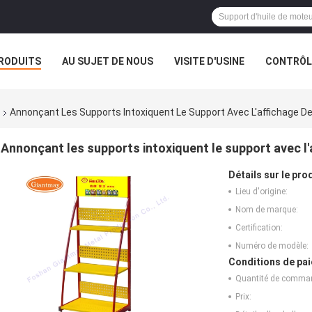
RODUITS
AU SUJET DE NOUS
VISITE D'USINE
CONTRÔLE
Annonçant Les Supports Intoxiquent Le Support Avec L'affichage De
Annonçant les supports intoxiquent le support avec l'
Détails sur le prod
Lieu d'origine:
Nom de marque:
Certification:
Numéro de modèle:
Conditions de pai
Quantité de comma
Prix: