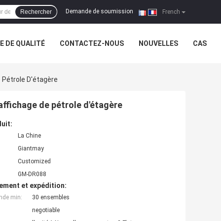
Demande de soumission
Rechercher
|
French
 DE QUALITÉ
CONTACTEZ-NOUS
NOUVELLES
CAS
 Pétrole D'étagère
affichage de pétrole d'étagère
uit:
La Chine
Giantmay
Customized
GM-DR088
ement et expédition:
nde min:
30 ensembles
negotiable