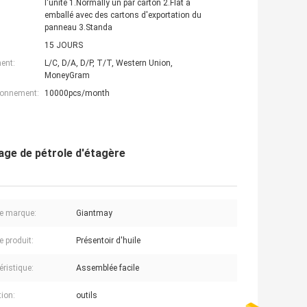
l'unité 1.Normally un par carton 2.Flat a
emballé avec des cartons d'exportation du
panneau 3.Standa
15 JOURS
ent:
L/C, D/A, D/P, T/T, Western Union,
MoneyGram
ionnement:
10000pcs/month
hage de pétrole d'étagère
e marque:
Giantmay
 produit:
Présentoir d'huile
éristique:
Assemblée facile
tion:
outils