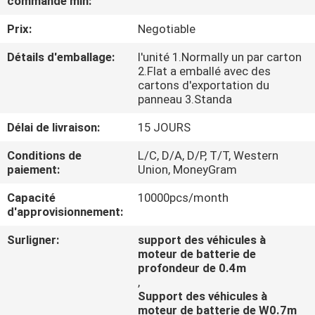
commande min:
Prix:
Negotiable
CONTRÔLE
DE
Détails d'emballage:
l'unité 1.Normally un par carton
2.Flat a emballé avec des
QUALITÉ
cartons d'exportation du
panneau 3.Standa
CONTACTEZ-
Délai de livraison:
15 JOURS
NOUS
Conditions de
L/C, D/A, D/P, T/T, Western
paiement:
Union, MoneyGram
NOUVELLES
Capacité
10000pcs/month
d'approvisionnement:
CAS
Surligner:
support des véhicules à
moteur de batterie de
profondeur de 0.4m
,
Support des véhicules à
moteur de batterie de W0.7m