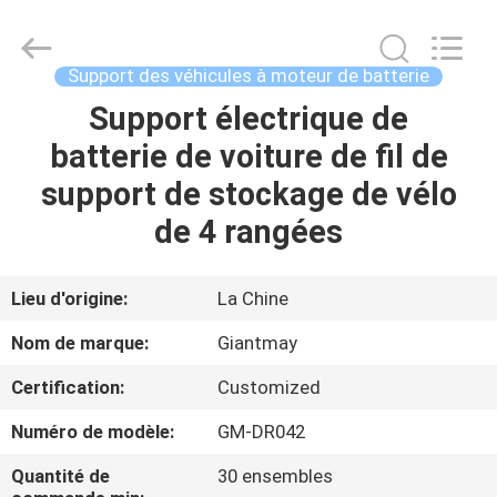
de
plaquette
perforée
Fournisseur.
Copyright
Support des véhicules à moteur de batterie
©
2020
-
Support électrique de
MAISON
2022
fsgiantmay.com.
batterie de voiture de fil de
All
Rights
Reserved.
PRODUITS
support de stockage de vélo
de 4 rangées
AU
SUJET
Lieu d'origine:
La Chine
DE
Nom de marque:
Giantmay
NOUS
Certification:
Customized
Numéro de modèle:
GM-DR042
VISITE
D'USINE
Quantité de
30 ensembles