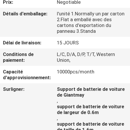
Prix:
Negotiable
CONTRÔLE
Détails d'emballage:
l'unité 1.Normally un par carton
2.Flat a emballé avec des
DE
cartons d'exportation du
panneau 3.Standa
QUALITÉ
Délai de livraison:
15 JOURS
CONTACTEZ-
Conditions de
L/C, D/A, D/P, T/T, Western
paiement:
Union,
NOUS
Capacité
10000pcs/month
d'approvisionnement:
NOUVELLES
Surligner:
Support de batterie de voiture
de Giantmay
CAS
,
support de batterie de voiture
de largeur de 0.6m
,
support de batterie de voiture
de taille de 1.6m