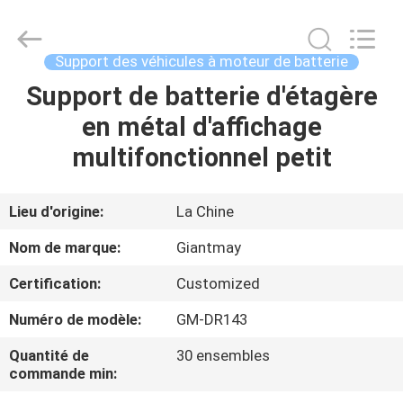
de
plaquette
perforée
Fournisseur.
Copyright
Support des véhicules à moteur de batterie
©
2020
-
Support de batterie d'étagère
MAISON
2022
fsgiantmay.com.
en métal d'affichage
All
Rights
Reserved.
PRODUITS
multifonctionnel petit
AU
Lieu d'origine:
La Chine
SUJET
Nom de marque:
Giantmay
DE
Certification:
Customized
NOUS
Numéro de modèle:
GM-DR143
VISITE
Quantité de
30 ensembles
commande min:
D'USINE