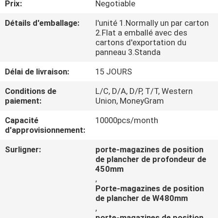
Prix:
Negotiable
CONTRÔLE
Détails d'emballage:
l'unité 1.Normally un par carton
2.Flat a emballé avec des
DE
cartons d'exportation du
panneau 3.Standa
QUALITÉ
Délai de livraison:
15 JOURS
CONTACTEZ-
Conditions de
L/C, D/A, D/P, T/T, Western
paiement:
Union, MoneyGram
NOUS
Capacité
10000pcs/month
d'approvisionnement:
NOUVELLES
Surligner:
porte-magazines de position
de plancher de profondeur de
CAS
450mm
,
Porte-magazines de position
de plancher de W480mm
,
porte-magazines de position