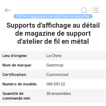
position
de
taille
de
1.5m
Porte-magazines de position de plancher
Fournisseur.
Copyright
©
Supports d'affichage au détail
MAISON
2020
-
de magazine de support
2023
fsgiantmay.com.
All
PRODUITS
d'atelier de fil en métal
Rights
Reserved.
Developed
by
ECER
AU
Lieu d'origine:
La Chine
SUJET
Nom de marque:
Giantmay
DE
Certification:
Customized
NOUS
Numéro de modèle:
GM-DR122
VISITE
Quantité de
30 ensembles
commande min:
D'USINE