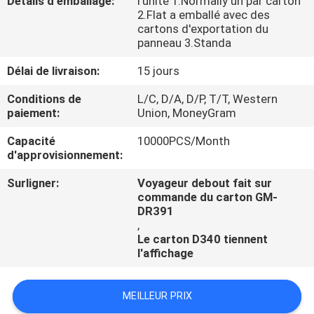
Détails d'emballage:
l'unité 1.Normally un par carton
2.Flat a emballé avec des
cartons d'exportation du
CONTRÔLE
panneau 3.Standa
DE
Délai de livraison:
15 jours
QUALITÉ
Conditions de
L/C, D/A, D/P, T/T, Western
paiement:
Union, MoneyGram
CONTACTEZ-
Capacité
10000PCS/Month
NOUS
d'approvisionnement:
Surligner:
Voyageur debout fait sur
NOUVELLES
commande du carton GM-
DR391
,
CAS
Le carton D340 tiennent
l'affichage
MEILLEUR PRIX