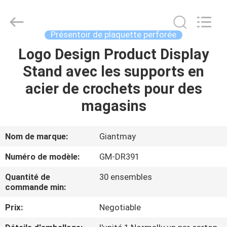
perforée
de
position
de
profondeur
Présentoir de plaquette perforée
de
0.45m
Fournisseur.
Logo Design Product Display
MAISON
Copyright
©
Stand avec les supports en
2020
-
2023
PRODUITS
acier de crochets pour des
fsgiantmay.com.
All
Rights
magasins
Reserved.
Developed
AU
by
ECER
SUJET
Nom de marque:
Giantmay
DE
Numéro de modèle:
GM-DR391
NOUS
Quantité de
30 ensembles
commande min:
VISITE
Prix:
Negotiable
D'USINE