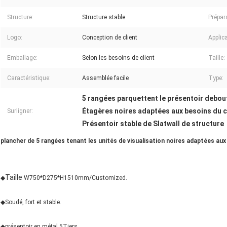
Structure:
Structure stable
Prépar
Logo:
Conception de client
Applica
Emballage:
Selon les besoins de client
Taille:
Caractéristique:
Assemblée facile
Type:
5 rangées parquettent le présentoir debout
Étagères noires adaptées aux besoins du cl
Surligner:
Présentoir stable de Slatwall de structure
plancher de 5 rangées tenant les unités de visualisation noires adaptées aux 
Taille
◆
W750*D275*H1510mm/Customized.
◆Soudé, fort et stable.
◆présentoir en métal 5Tiers.