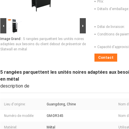
Prix:
Détails d'emballage:
Délai de livraison:
Conditions de paiem
Image Grand :
5 rangées parquettent les unités noires
adaptées aux besoins du client debout de présentoir de
Capacité d'approvis
Slatwall en métal
Contact
5 rangées parquettent les unités noires adaptées aux besoi
en métal
description de
Lieu d'origine:
Guangdong, Chine
Nom d
Numéro de modèle:
GM-DR345
Nom de
Matériel:
Métal
Utilisa