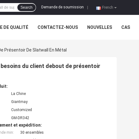
Demande de soumission
Search
|
French
 DE QUALITÉ
CONTACTEZ-NOUS
NOUVELLES
CAS
e Présentoir De Slatwall En Métal
 besoins du client debout de présentoir
uit:
La Chine
Giantmay
Customized
GM-DR342
ement et expédition:
nde min:
30 ensembles