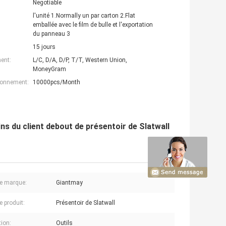
Negotiable
l'unité 1.Normally un par carton 2.Flat
emballée avec le film de bulle et l'exportation
du panneau 3
15 jours
ent:
L/C, D/A, D/P, T/T, Western Union,
MoneyGram
ionnement:
10000pcs/Month
ns du client debout de présentoir de Slatwall
e marque:
Giantmay
 produit:
Présentoir de Slatwall
tion:
Outils