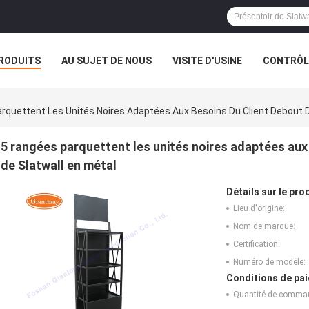
RODUITS
AU SUJET DE NOUS
VISITE D'USINE
CONTRÔLE
rquettent Les Unités Noires Adaptées Aux Besoins Du Client Debout D
5 rangées parquettent les unités noires adaptées aux
de Slatwall en métal
Détails sur le prod
Lieu d'origine:
Nom de marque:
Certification:
Numéro de modèle:
Conditions de pai
Quantité de comma