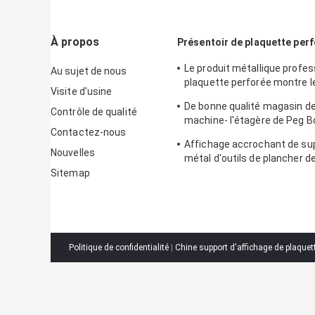
À propos
Présentoir de plaquette per
Le produit métallique profes
Au sujet de nous
plaquette perforée montre l
Visite d'usine
de crochet
De bonne qualité magasin de
Contrôle de qualité
machine- l'étagère de Peg B
Contactez-nous
Iron Display
Affichage accrochant de su
Nouvelles
métal d'outils de plancher d
de support de plaquette per
Sitemap
Politique de confidentialité
|
Chine support d'affichage de plaquet