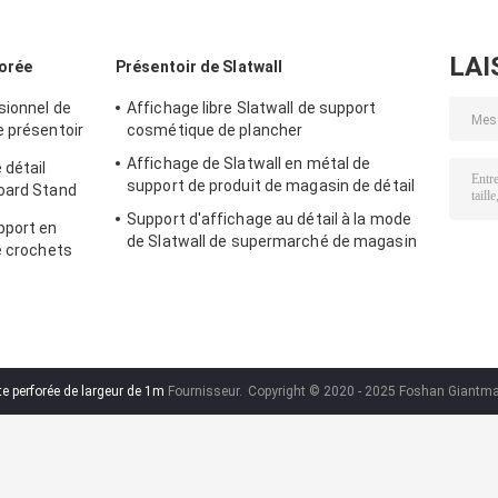
LAI
forée
Présentoir de Slatwall
sionnel de
Affichage libre Slatwall de support
e présentoir
cosmétique de plancher
Affichage de Slatwall en métal de
 détail
support de produit de magasin de détail
oard Stand
Support d'affichage au détail à la mode
pport en
de Slatwall de supermarché de magasin
e crochets
de support de maquillage
forée
te perforée de largeur de 1m
Fournisseur.
Copyright © 2020 - 2025 Foshan Giantmay 