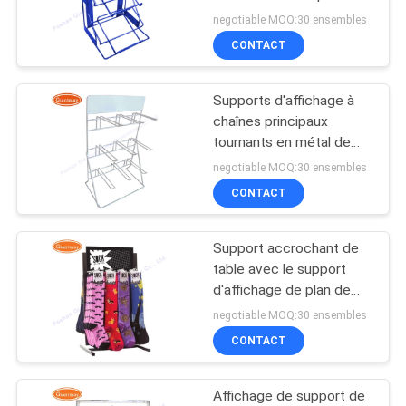
Tableau de magasin
SITE
negotiable MOQ:30 ensembles
CONTACT
22
PRIVACY
Support d'affichage
Supports d'affichage à
POLICY
chaînes principaux
de rotation
tournants en métal de
dessus de Tableau en
negotiable MOQ:30 ensembles
métal
CONTACT
Support accrochant de
42
table avec le support
Supports d'affichage
d'affichage de plan de
travail de crochets
negotiable MOQ:30 ensembles
de partie supérieure
CONTACT
du comptoir
Affichage de support de