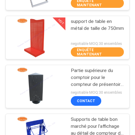
ENQUÊTE
MAINTENANT
CONTRÔLE
HOT
support de table en
DE
59
métal de taille de 750mm
QUALITÉ
Fil Mesh Display
negotiable MOQ:30 ensembles
Stand
ENQUÊTE
CONTACTEZ-
MAINTENANT
NOUS
Partie supérieure du
comptoir pour le
NOUVELLES
compteur de présentoir
16
en métal de
negotiable MOQ:30 ensembles
supermarché
Présentoir de casier
CAS
CONTACT
métallique
Supports de table bon
PLAN
marché pour l'affichage
DU
au détail de compteur de