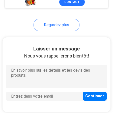
CONTACT
10
Porte-magazines de
position de plancher
Regardez plus
Laisser un message
Nous vous rappellerons bientôt!
15
Supports d'affichage
de carreau de
céramique
22