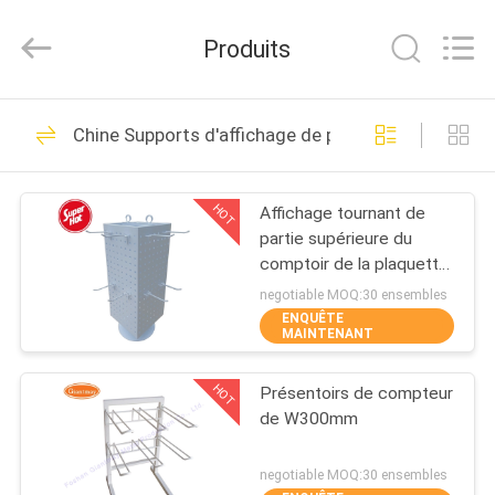
2026
Foshan
Giantmay
Produits
Metal
Production
Co,Ltd..
All
MAISON
Rights
108
Reserved.
Chine Supports d'affichage de partie supérieure d
Developed
Présentoir de
by
ECER
PRODUITS
plaquette perforée
HOT
Affichage tournant de
partie supérieure du
AU
comptoir de la plaquette
SUJET
perforée 360°
negotiable MOQ:30 ensembles
ENQUÊTE
DE
MAINTENANT
28
NOUS
Présentoir de
HOT
Présentoirs de compteur
de W300mm
VISITE
Slatwall
D'USINE
negotiable MOQ:30 ensembles