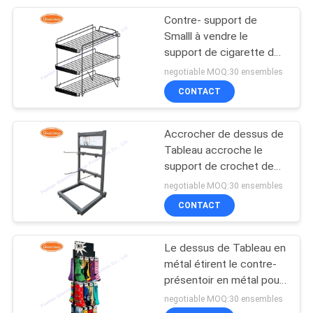
Contre- support de
14
Smalll à vendre le
Support d'affichage
support de cigarette de
magasin de détail
negotiable MOQ:30 ensembles
d'huile de moteur
CONTACT
Accrocher de dessus de
Tableau accroche le
support de crochet de
18
compteur de support de
negotiable MOQ:30 ensembles
Support des
chapeau
CONTACT
véhicules à moteur
Le dessus de Tableau en
de batterie
métal étirent le contre-
présentoir en métal pour
des chaussettes
negotiable MOQ:30 ensembles