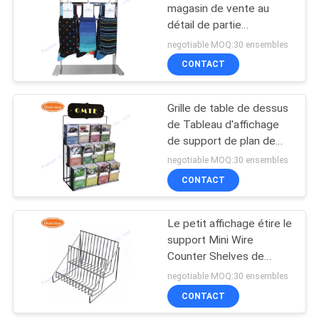
magasin de vente au
détail de partie
38
supérieure du comptoir
negotiable MOQ:30 ensembles
de magasin de
Supports d'affichage
CONTACT
chaussette contre-
au détail
Grille de table de dessus
de Tableau d'affichage
de support de plan de
travail
negotiable MOQ:30 ensembles
CONTACT
14
Support d'affichage
Le petit affichage étire le
support Mini Wire
de carte de voeux
Counter Shelves de
produit
negotiable MOQ:30 ensembles
CONTACT